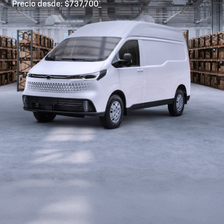
Precio desde: $737,700
*